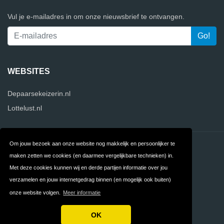
Vul je e-mailadres in om onze nieuwsbrief te ontvangen.
WEBSITES
Depaarsekeizerin.nl
Lottelust.nl
Om jouw bezoek aan onze website nog makkelijk en persoonlijker te
Contact
Over ons
maken zetten we cookies (en daarmee vergelijkbare technieken) in.
Privacy
Algemene
Met deze cookies kunnen wij en derde partijen informatie over jou
verzamelen en jouw internetgedrag binnen (en mogelijk ook buiten)
Voorwaarden
onze website volgen.
Meer informatie
FAQ
OK
Copyright © 2026 Websitesvergelijken.com