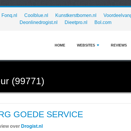
Fonq.nl
Coolblue.nl
Kunstkerstbomen.nl
Voordeelvang
Deonlinedrogist.nl
Dieetpro.nl
Bol.com
HOME
WEBSITES
REVIEWS
ur (99771)
RG GOEDE SERVICE
view over
Drogist.nl