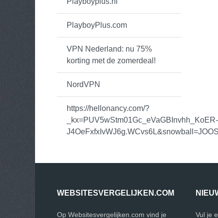
Playboyplus.nl
PlayboyPlus.com
VPN Nederland: nu 75%
korting met de zomerdeal!
NordVPN
https://hellonancy.com/?
_kx=PUV5wStm01Gc_eVaGBInvhh_KoER-
J4OeFxfxIvWJ6g.WCvs6L&snowball=JOO
WEBSITESVERGELIJKEN.COM
NIEU
Op Websitesvergelijken.com vind je
Vul je 