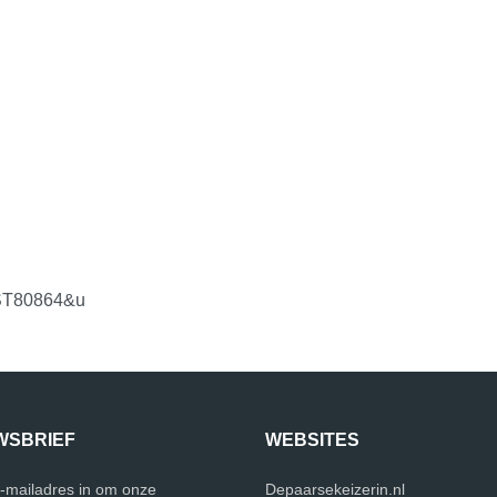
ST80864&u
WSBRIEF
WEBSITES
e-mailadres in om onze
Depaarsekeizerin.nl