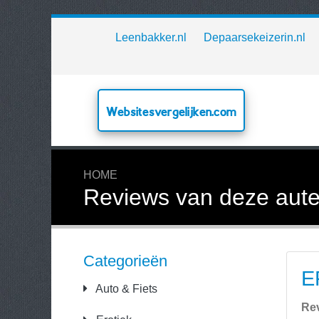
Leenbakker.nl
Depaarsekeizerin.nl
Websitesvergelijken.com
HOME
Reviews van deze aute
Categorieën
E
Auto & Fiets
Re