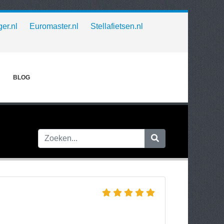
er.nl
Euromaster.nl
Stellafietsen.nl
BLOG