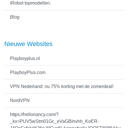
iRobot topmodellen.
Blog
Nieuwe Websites
Playboyplus.nl
PlayboyPlus.com
VPN Nederland: nu 75% korting met de zomerdeal!
NordVPN
https://hellonancy.com/?
_kx=PUV5wStm01Gc_eVaGBInvhh_KoER-