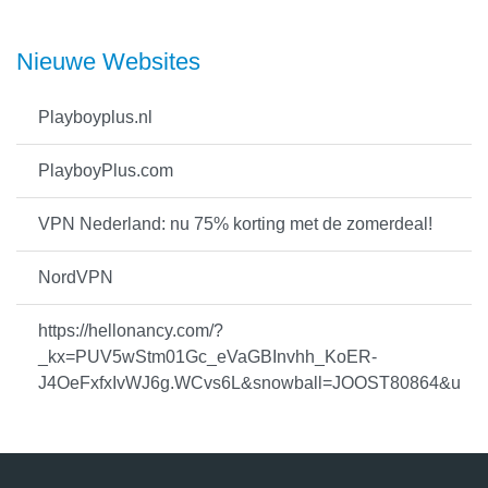
Nieuwe Websites
Playboyplus.nl
PlayboyPlus.com
VPN Nederland: nu 75% korting met de zomerdeal!
NordVPN
https://hellonancy.com/?
_kx=PUV5wStm01Gc_eVaGBInvhh_KoER-
J4OeFxfxIvWJ6g.WCvs6L&snowball=JOOST80864&u